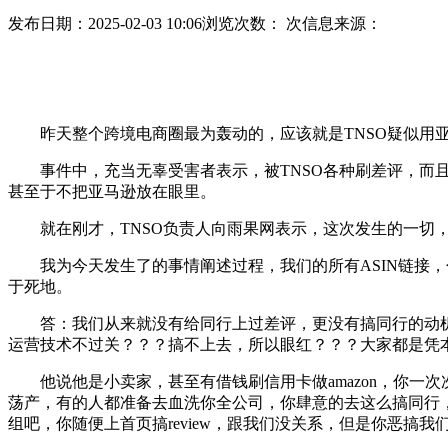
发布日期：2025-02-03 10:06
浏览次数：
次
信息来源：
昨天整个跨境电商圈最为轰动的，应该就是TNSO疑似用亚马逊
事件中，充当无辜受害者表示，被TNSO各种刷差评，而且揭发T
甚至于不把亚马逊放在眼里。
就在刚才，TNSO负责人向雨果网表示，这次发生的一切，
我为今天发生了的事情阐述过程，我们的所有ASIN链接，包
于死地。
答：我们从来就没有给同行上过差评，更没有搞同行的动机
运营技术不过关？？？搞不上去，所以眼红？？？大家都是凭
他说他是小卖家，甚至有借钱刷信用卡做amazon，你一
荡产，有的人都准备去血洗你全公司，你肆意的去这么搞同行
组吧，你随便上首页搞review，跟我们没关系，但是你恶搞