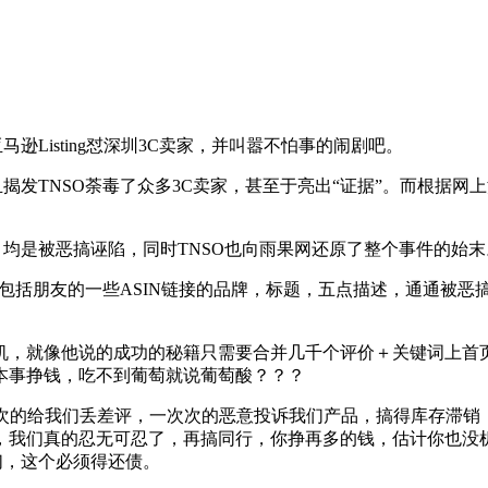
Listing怼深圳3C卖家，并叫嚣不怕事的闹剧吧。
NSO荼毒了众多3C卖家，甚至于亮出“证据”。而根据网上流传
均是被恶搞诬陷，同时TNSO也向雨果网还原了整个事件的始末
括朋友的一些ASIN链接的品牌，标题，五点描述，通通被恶搞
，就像他说的成功的秘籍只需要合并几千个评价＋关键词上首页
本事挣钱，吃不到葡萄就说葡萄酸？？？
次次的给我们丢差评，一次次的恶意投诉我们产品，搞得库存滞销
，我们真的忍无可忍了，再搞同行，你挣再多的钱，估计你也没
我们，这个必须得还债。