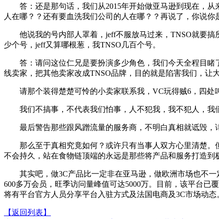
答：还是那句话，我们从2015年开始做亚马逊到现在，从
人在哪？？还有要血洗我们公司的人在哪？？再说了，你说你是
他说我的号内部人罩着，jeff不服放马过来，TNSO就要搞所
少个号，jeff又算哪根葱，我TNSO几百个号。
答：请问这位仁兄是要扮演多少角色，我们今天全程目睹了他
线卖家，把其他卖家改成TNSO品牌，目的就是陷害我们，让大
请那个装得楚楚可怜的小卖家联系我，VC玩得贼6，四处叫
我们不搞事，不代表我们怕事，人不犯我，我不犯人，我们
最后警告那些跟风蹭流量的服务商，不明白真相就诋毁，诽
那么至于真相究竟如何？或许只有当事人双方心里清楚。但
不会持久，站在食物链顶端的永远是那些将产品和服务打造到
其实吧，做3C产品比一定非在亚马逊，做欧洲市场也不一定就
600多万会员，旺季访问量峰值可达5000万。目前，该平台
将有平台官方人员分享平台入驻方式及法国电商及3C市场动态
【返回列表】