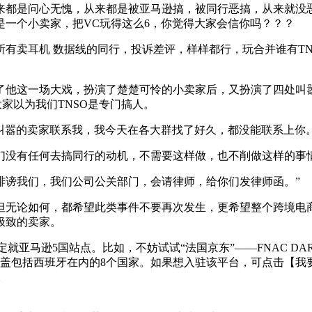
来都是问心无愧，从来都是被亚马逊搞，被同行恶搞，从来就没
一个小卖家，把VC玩得这么6，你觉得大家会信你吗？？？
有卖耳机 数据线的同行，投诉差评，样样都行，玩合并谁有TNS
这一场大戏，扮演了楚楚可怜的小卖家后，又扮演了四处叫嚣
家以为我们TNSO是专门搞人。
嚣的卖家联系我，我今天在各大群找了好久，都没能联系上你
没有任何去搞同行的动机，不需要这样做，也不削做这样的事
谤我们，我们公司公关部门，会请律师，给你们发律师函。”
无论如何，都希望此类事件不要再次发生，更希望整个跨境电商
极致的卖家。
亚马逊5国站点。比如，不妨试试“法国京东”——FNAC DA
已覆盖包括西班牙在内的8个国家。如果想入驻该平台，可点击【我要
。